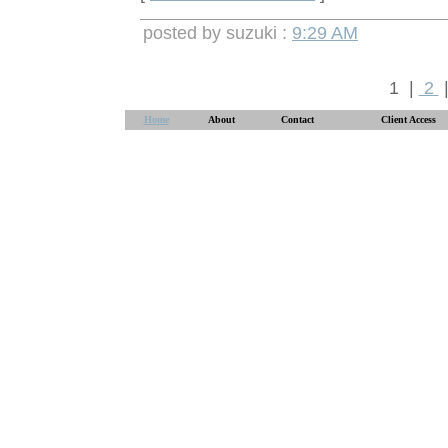
posted by suzuki :
9:29 AM
1 |
2
Home
About
Contact
Client Access