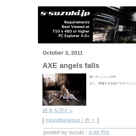
October 3, 2011
AXE angels falls
凄くかっこいいCM。
また、関連する街頭プロモーショ
続きを読む»
[
miscellaneous / 色々
]
posted by suzuki :
4:48 PM