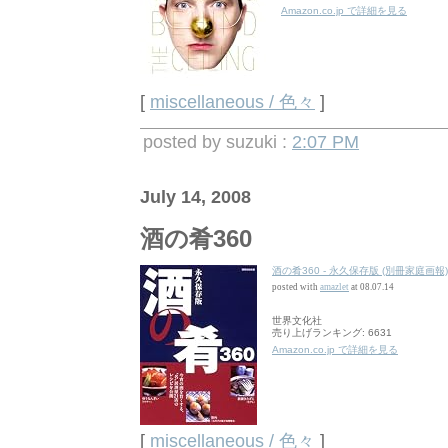
Amazon.co.jp で詳細を見る
[
miscellaneous / 色々
]
posted by suzuki :
2:07 PM
July 14, 2008
酒の肴360
酒の肴360 - 永久保存版 (別冊家庭画報
posted with
amazlet
at 08.07.14
世界文化社
売り上げランキング: 6631
Amazon.co.jp で詳細を見る
[
miscellaneous / 色々
]