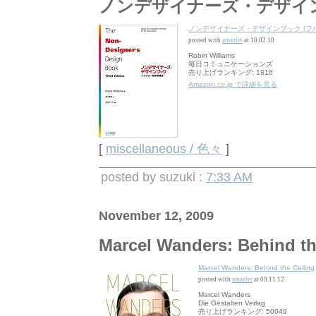
ノンデザイナーズ・デザイン
ノンデザイナーズ・デザインブック [フ
posted with
amazlet
at 10.02.10
Robin Williams
毎日コミュニケーションズ
売り上げランキング: 1816
Amazon.co.jp で詳細を見る
[
miscellaneous / 色々
]
posted by suzuki :
7:33 AM
November 12, 2009
Marcel Wanders: Behind th
Marcel Wanders: Behind the Ceiling
posted with
amazlet
at 09.11.12
Marcel Wanders
Die Gestalten Verlag
売り上げランキング: 50049